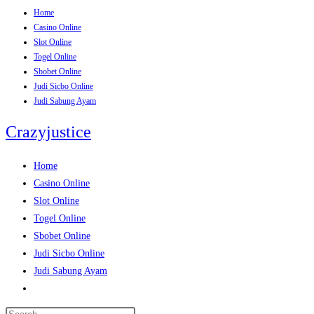
Home
Skip
Casino Online
to
Slot Online
content
Togel Online
Sbobet Online
Judi Sicbo Online
Judi Sabung Ayam
Crazyjustice
Home
Casino Online
Slot Online
Togel Online
Sbobet Online
Judi Sicbo Online
Judi Sabung Ayam
Toggle
website