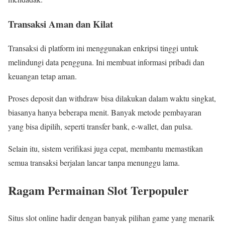
Transaksi Aman dan Kilat
Transaksi di platform ini menggunakan enkripsi tinggi untuk
melindungi data pengguna. Ini membuat informasi pribadi dan
keuangan tetap aman.
Proses deposit dan withdraw bisa dilakukan dalam waktu singkat,
biasanya hanya beberapa menit. Banyak metode pembayaran
yang bisa dipilih, seperti transfer bank, e-wallet, dan pulsa.
Selain itu, sistem verifikasi juga cepat, membantu memastikan
semua transaksi berjalan lancar tanpa menunggu lama.
Ragam Permainan Slot Terpopuler
Situs slot online hadir dengan banyak pilihan game yang menarik