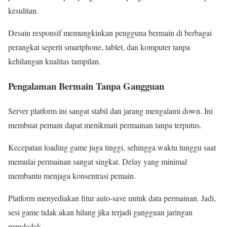
kesulitan.
Desain responsif memungkinkan pengguna bermain di berbagai
perangkat seperti smartphone, tablet, dan komputer tanpa
kehilangan kualitas tampilan.
Pengalaman Bermain Tanpa Gangguan
Server platform ini sangat stabil dan jarang mengalami down. Ini
membuat pemain dapat menikmati permainan tanpa terputus.
Kecepatan loading game juga tinggi, sehingga waktu tunggu saat
memulai permainan sangat singkat. Delay yang minimal
membantu menjaga konsentrasi pemain.
Platform menyediakan fitur auto-save untuk data permainan. Jadi,
sesi game tidak akan hilang jika terjadi gangguan jaringan
mendadak.