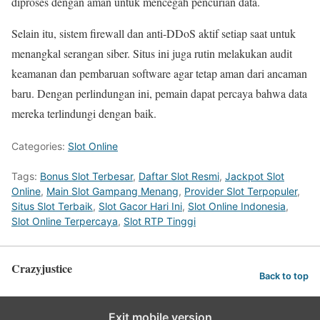
diproses dengan aman untuk mencegah pencurian data.
Selain itu, sistem firewall dan anti-DDoS aktif setiap saat untuk
menangkal serangan siber. Situs ini juga rutin melakukan audit
keamanan dan pembaruan software agar tetap aman dari ancaman
baru. Dengan perlindungan ini, pemain dapat percaya bahwa data
mereka terlindungi dengan baik.
Categories:
Slot Online
Tags:
Bonus Slot Terbesar
,
Daftar Slot Resmi
,
Jackpot Slot
Online
,
Main Slot Gampang Menang
,
Provider Slot Terpopuler
,
Situs Slot Terbaik
,
Slot Gacor Hari Ini
,
Slot Online Indonesia
,
Slot Online Terpercaya
,
Slot RTP Tinggi
Crazyjustice
Back to top
Exit mobile version