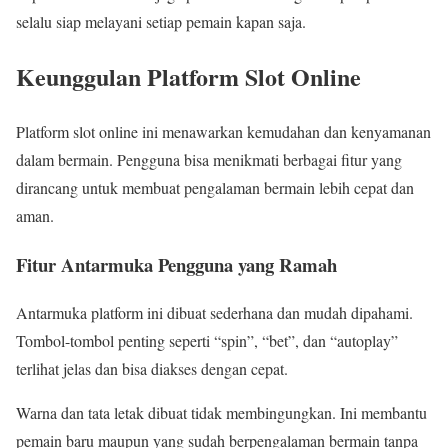
selalu siap melayani setiap pemain kapan saja.
Keunggulan Platform Slot Online
Platform slot online ini menawarkan kemudahan dan kenyamanan
dalam bermain. Pengguna bisa menikmati berbagai fitur yang
dirancang untuk membuat pengalaman bermain lebih cepat dan
aman.
Fitur Antarmuka Pengguna yang Ramah
Antarmuka platform ini dibuat sederhana dan mudah dipahami.
Tombol-tombol penting seperti “spin”, “bet”, dan “autoplay”
terlihat jelas dan bisa diakses dengan cepat.
Warna dan tata letak dibuat tidak membingungkan. Ini membantu
pemain baru maupun yang sudah berpengalaman bermain tanpa