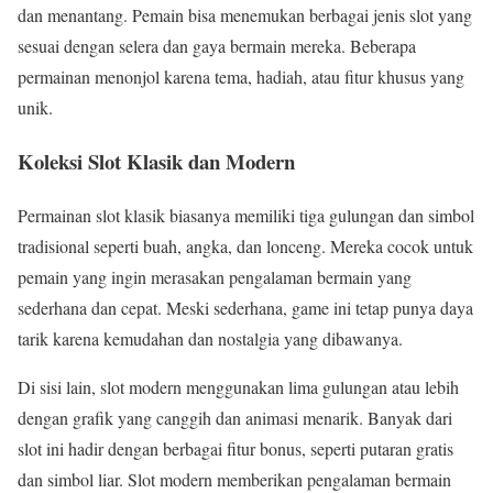
dan menantang. Pemain bisa menemukan berbagai jenis slot yang
sesuai dengan selera dan gaya bermain mereka. Beberapa
permainan menonjol karena tema, hadiah, atau fitur khusus yang
unik.
Koleksi Slot Klasik dan Modern
Permainan slot klasik biasanya memiliki tiga gulungan dan simbol
tradisional seperti buah, angka, dan lonceng. Mereka cocok untuk
pemain yang ingin merasakan pengalaman bermain yang
sederhana dan cepat. Meski sederhana, game ini tetap punya daya
tarik karena kemudahan dan nostalgia yang dibawanya.
Di sisi lain, slot modern menggunakan lima gulungan atau lebih
dengan grafik yang canggih dan animasi menarik. Banyak dari
slot ini hadir dengan berbagai fitur bonus, seperti putaran gratis
dan simbol liar. Slot modern memberikan pengalaman bermain