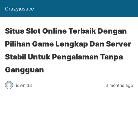
Crazyjustice
Situs Slot Online Terbaik Dengan
Pilihan Game Lengkap Dan Server
Stabil Untuk Pengalaman Tanpa
Gangguan
idwnld8
3 months ago