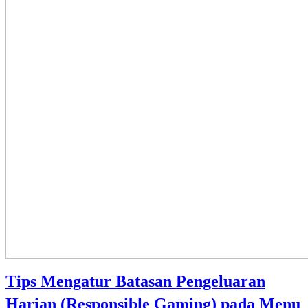
Tips Mengatur Batasan Pengeluaran
Harian (Responsible Gaming) pada Menu