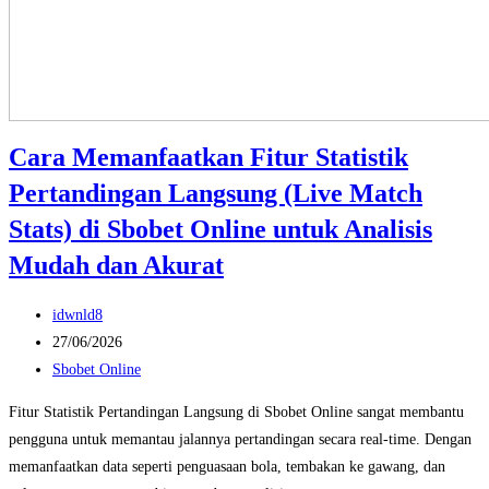
Cara Memanfaatkan Fitur Statistik
Pertandingan Langsung (Live Match
Stats) di Sbobet Online untuk Analisis
Mudah dan Akurat
Post
idwnld8
author:
Post
27/06/2026
published:
Post
Sbobet Online
category:
Fitur Statistik Pertandingan Langsung di Sbobet Online sangat membantu
pengguna untuk memantau jalannya pertandingan secara real-time. Dengan
memanfaatkan data seperti penguasaan bola, tembakan ke gawang, dan