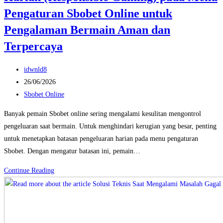
Pengaturan Sbobet Online untuk
Pengalaman Bermain Aman dan
Terpercaya
Post
idwnld8
author:
Post
26/06/2026
published:
Post
Sbobet Online
category:
Banyak pemain Sbobet online sering mengalami kesulitan mengontrol
pengeluaran saat bermain. Untuk menghindari kerugian yang besar, penting
untuk menetapkan batasan pengeluaran harian pada menu pengaturan
Sbobet. Dengan mengatur batasan ini, pemain…
Tips
Continue Reading
Mengatur
Batasan
Pengeluaran
Harian