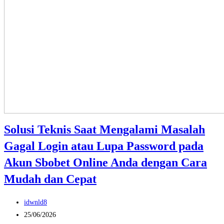
Solusi Teknis Saat Mengalami Masalah
Gagal Login atau Lupa Password pada
Akun Sbobet Online Anda dengan Cara
Mudah dan Cepat
Post
idwnld8
author:
Post
25/06/2026