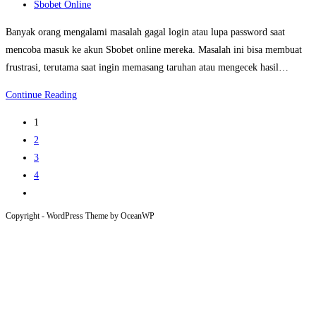
published:
Post
Sbobet Online
category:
Banyak orang mengalami masalah gagal login atau lupa password saat
mencoba masuk ke akun Sbobet online mereka. Masalah ini bisa membuat
frustrasi, terutama saat ingin memasang taruhan atau mengecek hasil…
Solusi
Continue Reading
Teknis
1
Saat
2
Mengalami
3
Masalah
4
Gagal
Go
Login
to
Copyright - WordPress Theme by OceanWP
atau
the
Lupa
next
Password
page
pada
Akun
Sbobet