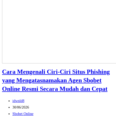
Cara Mengenali Ciri-Ciri Situs Phishing
yang Mengatasnamakan Agen Sbobet
Online Resmi Secara Mudah dan Cepat
Post
idwnld8
author:
Post
30/06/2026
published:
Post
Sbobet Online