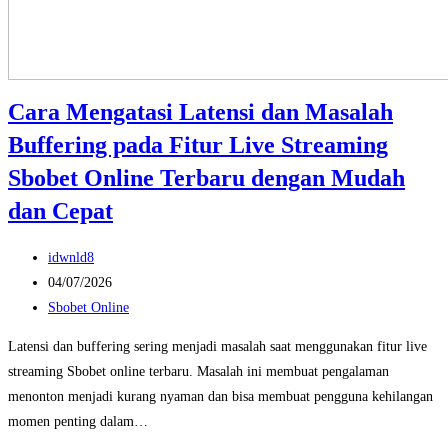
Cara Mengatasi Latensi dan Masalah
Buffering pada Fitur Live Streaming
Sbobet Online Terbaru dengan Mudah
dan Cepat
Post
idwnld8
author:
Post
04/07/2026
published:
Post
Sbobet Online
category:
Latensi dan buffering sering menjadi masalah saat menggunakan fitur live
streaming Sbobet online terbaru. Masalah ini membuat pengalaman
menonton menjadi kurang nyaman dan bisa membuat pengguna kehilangan
momen penting dalam…