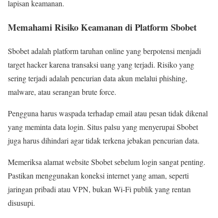
lapisan keamanan.
Memahami Risiko Keamanan di Platform Sbobet
Sbobet adalah platform taruhan online yang berpotensi menjadi
target hacker karena transaksi uang yang terjadi. Risiko yang
sering terjadi adalah pencurian data akun melalui phishing,
malware, atau serangan brute force.
Pengguna harus waspada terhadap email atau pesan tidak dikenal
yang meminta data login. Situs palsu yang menyerupai Sbobet
juga harus dihindari agar tidak terkena jebakan pencurian data.
Memeriksa alamat website Sbobet sebelum login sangat penting.
Pastikan menggunakan koneksi internet yang aman, seperti
jaringan pribadi atau VPN, bukan Wi-Fi publik yang rentan
disusupi.