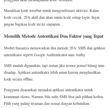
Masukkan kode tersebut untuk mengonfirmasi aktivasi. Kalau
kode cocok, 2FA aktif dan akan minta kode setiap login. Ingat,
jangan bagikan kode ini ke siapapun.
Memilih Metode Autentikasi Dua Faktor yang Tepat
Sbobet biasanya menawarkan dua metode 2FA: SMS dan aplikasi
autentikator seperti Google Authenticator atau Authy.
SMS mudah digunakan, tapi rentan jika nomor ponsel hilang atau
disadap. Aplikasi autentikator lebih aman karena menghasilkan
kode secara offline.
Pengguna disarankan memakai aplikasi autentikator untuk
keamanan ekstra. Namun, bila sulit, SMS bisa jadi pilihan kedua.
Pilih yang paling nyaman dan sesuai dengan kebutuhan.