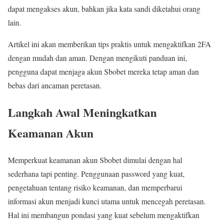
dapat mengakses akun, bahkan jika kata sandi diketahui orang
lain.
Artikel ini akan memberikan tips praktis untuk mengaktifkan 2FA
dengan mudah dan aman. Dengan mengikuti panduan ini,
pengguna dapat menjaga akun Sbobet mereka tetap aman dan
bebas dari ancaman peretasan.
Langkah Awal Meningkatkan
Keamanan Akun
Memperkuat keamanan akun Sbobet dimulai dengan hal
sederhana tapi penting. Penggunaan password yang kuat,
pengetahuan tentang risiko keamanan, dan memperbarui
informasi akun menjadi kunci utama untuk mencegah peretasan.
Hal ini membangun pondasi yang kuat sebelum mengaktifkan