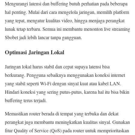
Mengurangi latensi dan buffering butuh perhatian pada beberapa
hal penting. Mulai dari cara mengelola jaringan, memilih platform
yang tepat, mengatur kualitas video, hingga menjaga perangkat
lunak tetap terbaru. Semua ini membantu menonton live streaming
Sbobet jadi lebih lancar tanpa gangguan.
Optimasi Jaringan Lokal
Jaringan lokal harus stabil dan cepat supaya latensi bisa
berkurang. Pengguna sebaiknya menggunakan koneksi internet
yang stabil seperti Wi-Fi dengan sinyal kuat atau kabel LAN.
Hindari koneksi yang sering putus-putus, karena hal itu bisa bikin
buffering terus terjadi.
Memastikan router berada di tempat yang terbuka dan dekat
perangkat juga membantu meningkatkan kualitas sinyal. Gunakan
fitur Quality of Service (QoS) pada router untuk memprioritaskan