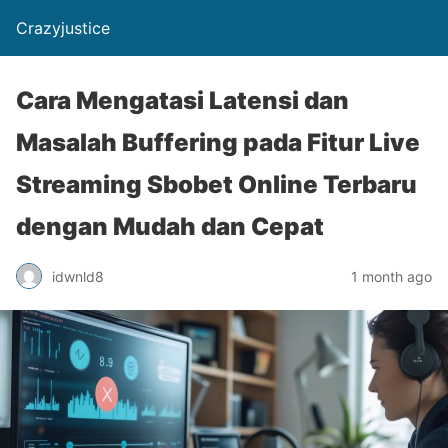
Crazyjustice
Cara Mengatasi Latensi dan
Masalah Buffering pada Fitur Live
Streaming Sbobet Online Terbaru
dengan Mudah dan Cepat
idwnld8
1 month ago