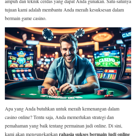
ampuh dan teknik cerdas yang dapat Anda gunakan. Satu-satunya
tujuan kami adalah membantu Anda meraih kesuksesan dalam
bermain game casino.
Apa yang Anda butuhkan untuk meraih kemenangan dalam
casino online? Tentu saja, Anda memerlukan strategi dan
pemahaman yang baik tentang permainan judi online. Di sini,
rahasia sukses bermain judi online
kami akan mengungkapkan