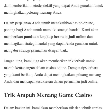
dan memberikan metode efektif yang dapat Anda gunakan untuk
meningkatkan peluang menang Anda.
Dalam perjalanan Anda untuk menaklukkan casino online,
penting bagi Anda untuk memiliki strategi handal. Kami akan
panduan lengkap bermain judi online
memberikan
dan
membagikan strategi handal yang dapat Anda gunakan untuk
mengatur strategi permainan dengan baik.
Jangan lupa, kami juga akan memberikan trik terbaik untuk
meraih kemenangan dalam casino online. Dengan tips terbaru
yang kami berikan, Anda dapat meningkatkan peluang menang
Anda dan mencapai kesuksesan dalam permainan judi online.
Trik Ampuh Menang Game Casino
Dalam bagian ini, kami akan memberikan trik dan teknik cerdas