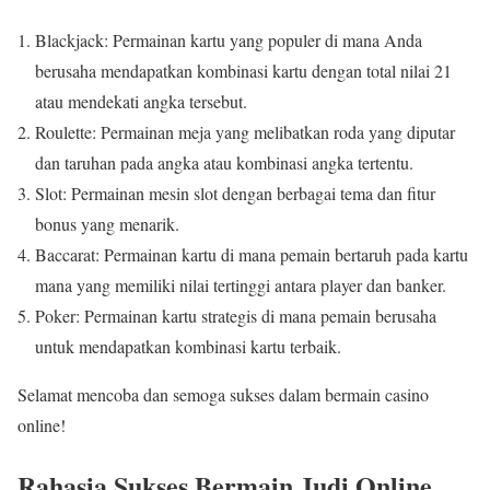
Blackjack: Permainan kartu yang populer di mana Anda
berusaha mendapatkan kombinasi kartu dengan total nilai 21
atau mendekati angka tersebut.
Roulette: Permainan meja yang melibatkan roda yang diputar
dan taruhan pada angka atau kombinasi angka tertentu.
Slot: Permainan mesin slot dengan berbagai tema dan fitur
bonus yang menarik.
Baccarat: Permainan kartu di mana pemain bertaruh pada kartu
mana yang memiliki nilai tertinggi antara player dan banker.
Poker: Permainan kartu strategis di mana pemain berusaha
untuk mendapatkan kombinasi kartu terbaik.
Selamat mencoba dan semoga sukses dalam bermain casino
online!
Rahasia Sukses Bermain Judi Online