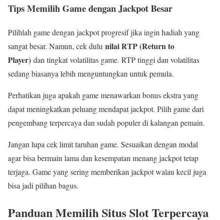
Tips Memilih Game dengan Jackpot Besar
Pilihlah game dengan jackpot progresif jika ingin hadiah yang
nilai RTP (Return to
sangat besar. Namun, cek dulu
Player)
dan tingkat volatilitas game. RTP tinggi dan volatilitas
sedang biasanya lebih menguntungkan untuk pemula.
Perhatikan juga apakah game menawarkan bonus ekstra yang
dapat meningkatkan peluang mendapat jackpot. Pilih game dari
pengembang terpercaya dan sudah populer di kalangan pemain.
Jangan lupa cek limit taruhan game. Sesuaikan dengan modal
agar bisa bermain lama dan kesempatan menang jackpot tetap
terjaga. Game yang sering memberikan jackpot walau kecil juga
bisa jadi pilihan bagus.
Panduan Memilih Situs Slot Terpercaya