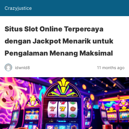
Crazyjustice
Situs Slot Online Terpercaya
dengan Jackpot Menarik untuk
Pengalaman Menang Maksimal
idwnld8
11 months ago