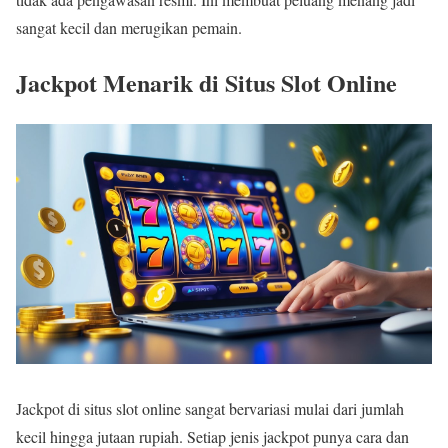
sangat kecil dan merugikan pemain.
Jackpot Menarik di Situs Slot Online
Jackpot di situs slot online sangat bervariasi mulai dari jumlah
kecil hingga jutaan rupiah. Setiap jenis jackpot punya cara dan