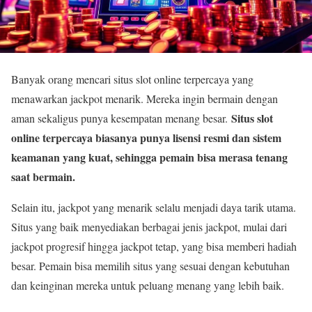
Banyak orang mencari situs slot online terpercaya yang
menawarkan jackpot menarik. Mereka ingin bermain dengan
Situs slot
aman sekaligus punya kesempatan menang besar.
online terpercaya biasanya punya lisensi resmi dan sistem
keamanan yang kuat, sehingga pemain bisa merasa tenang
saat bermain.
Selain itu, jackpot yang menarik selalu menjadi daya tarik utama.
Situs yang baik menyediakan berbagai jenis jackpot, mulai dari
jackpot progresif hingga jackpot tetap, yang bisa memberi hadiah
besar. Pemain bisa memilih situs yang sesuai dengan kebutuhan
dan keinginan mereka untuk peluang menang yang lebih baik.