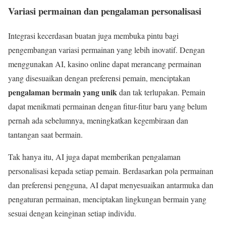
Variasi permainan dan pengalaman personalisasi
Integrasi kecerdasan buatan juga membuka pintu bagi
pengembangan variasi permainan yang lebih inovatif. Dengan
menggunakan AI, kasino online dapat merancang permainan
yang disesuaikan dengan preferensi pemain, menciptakan
pengalaman bermain yang unik
dan tak terlupakan. Pemain
dapat menikmati permainan dengan fitur-fitur baru yang belum
pernah ada sebelumnya, meningkatkan kegembiraan dan
tantangan saat bermain.
Tak hanya itu, AI juga dapat memberikan pengalaman
personalisasi kepada setiap pemain. Berdasarkan pola permainan
dan preferensi pengguna, AI dapat menyesuaikan antarmuka dan
pengaturan permainan, menciptakan lingkungan bermain yang
sesuai dengan keinginan setiap individu.