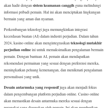
sistem keamanan canggih
akan hadir dengan
guna melindungi
informasi pribadi pemain. Hal ini akan menciptakan lingkungan
bermain yang aman dan nyaman.
Perkembangan teknologi juga memungkinkan integrasi
kecerdasan buatan (AI) dalam industri perjudian. Dalam tahun
teknologi mutakhir
2024, kasino online akan mengintegrasikan
perjudian online
ini untuk memaksimalkan pengalaman bermain
pemain. Dengan bantuan AI, pemain akan mendapatkan
rekomendasi permainan yang sesuai dengan preferensi mereka,
meningkatkan peluang kemenangan, dan menikmati pengalaman
personalisasi yang unik.
Desain antarmuka yang responsif
juga akan menjadi fokus
dalam pengembangan platform perjudian online. Casino online
akan memastikan desain antarmuka mereka sesuai dengan
perangkat yang digunakan oleh pemain. Ini akan memberikan