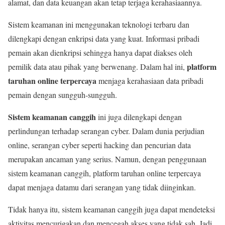
alamat, dan data keuangan akan tetap terjaga kerahasiaannya.
Sistem keamanan ini menggunakan teknologi terbaru dan
dilengkapi dengan enkripsi data yang kuat. Informasi pribadi
pemain akan dienkripsi sehingga hanya dapat diakses oleh
platform
pemilik data atau pihak yang berwenang. Dalam hal ini,
taruhan online terpercaya
menjaga kerahasiaan data pribadi
pemain dengan sungguh-sungguh.
Sistem keamanan canggih
ini juga dilengkapi dengan
perlindungan terhadap serangan cyber. Dalam dunia perjudian
online, serangan cyber seperti hacking dan pencurian data
merupakan ancaman yang serius. Namun, dengan penggunaan
sistem keamanan canggih, platform taruhan online terpercaya
dapat menjaga datamu dari serangan yang tidak diinginkan.
Tidak hanya itu, sistem keamanan canggih juga dapat mendeteksi
aktivitas mencurigakan dan mencegah akses yang tidak sah. Jadi,