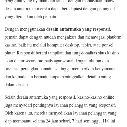
pengguna yang nyaman dan lancar dengan memastikan bahwa
desain antarmuka mereka dapat beradaptasi dengan perangkat
yang digunakan oleh pemain.
desain antarmuka yang responsif
Dengan menggunakan
,
pemain dapat dengan mudah mengakses dan menavigasi platform
kasino, baik itu melalui komputer desktop, tablet, atau ponsel
pintar. Responsif berarti tampilan dan fungsionalitas situs kasino
akan diatur secara otomatis agar sesuai dengan ukuran dan
orientasi perangkat pemain, sehingga memberikan kenyamanan
dan kemudahan bermain tanpa meninggalkan detail penting
dalam desain.
Selain desain antarmuka yang responsif, kasino-kasino online
juga menyadari pentingnya layanan pelanggan yang responsif.
Oleh karena itu, mereka menyediakan layanan pelanggan yang
siap membantu selama 24 jam sehari, 7 hari seminggu. Hal ini