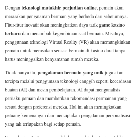
teknologi mutakhir perjudian online
Dengan
, pemain akan
merasakan pengalaman bermain yang berbeda dari sebelumnya.
game kasino
Fitur-fitur inovatif akan meningkatkan daya tarik
terbaru
dan menambah kegembiraan saat bermain. Misalnya,
penggunaan teknologi Virtual Reality (VR) akan memungkinkan
pemain untuk merasakan sensasi bermain di kasino darat tanpa
harus meninggalkan kenyamanan rumah mereka.
pengalaman bermain yang unik
Tidak hanya itu,
juga akan
tercipta melalui penggunaan teknologi canggih seperti kecerdasan
buatan (AI) dan mesin pembelajaran. AI dapat menganalisis
perilaku pemain dan memberikan rekomendasi permainan yang
sesuai dengan preferensi mereka. Hal ini akan meningkatkan
peluang kemenangan dan menciptakan pengalaman personalisasi
yang tak terlupakan bagi setiap pemain.