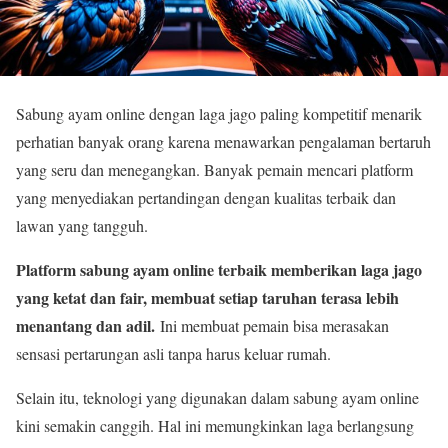
Sabung ayam online dengan laga jago paling kompetitif menarik
perhatian banyak orang karena menawarkan pengalaman bertaruh
yang seru dan menegangkan. Banyak pemain mencari platform
yang menyediakan pertandingan dengan kualitas terbaik dan
lawan yang tangguh.
Platform sabung ayam online terbaik memberikan laga jago
yang ketat dan fair, membuat setiap taruhan terasa lebih
menantang dan adil.
Ini membuat pemain bisa merasakan
sensasi pertarungan asli tanpa harus keluar rumah.
Selain itu, teknologi yang digunakan dalam sabung ayam online
kini semakin canggih. Hal ini memungkinkan laga berlangsung