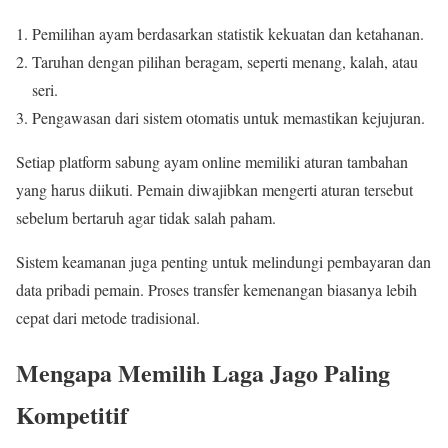
Pemilihan ayam berdasarkan statistik kekuatan dan ketahanan.
Taruhan dengan pilihan beragam, seperti menang, kalah, atau
seri.
Pengawasan dari sistem otomatis untuk memastikan kejujuran.
Setiap platform sabung ayam online memiliki aturan tambahan
yang harus diikuti. Pemain diwajibkan mengerti aturan tersebut
sebelum bertaruh agar tidak salah paham.
Sistem keamanan juga penting untuk melindungi pembayaran dan
data pribadi pemain. Proses transfer kemenangan biasanya lebih
cepat dari metode tradisional.
Mengapa Memilih Laga Jago Paling
Kompetitif