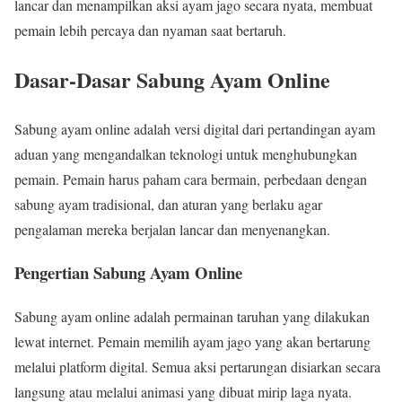
lancar dan menampilkan aksi ayam jago secara nyata, membuat
pemain lebih percaya dan nyaman saat bertaruh.
Dasar-Dasar Sabung Ayam Online
Sabung ayam online adalah versi digital dari pertandingan ayam
aduan yang mengandalkan teknologi untuk menghubungkan
pemain. Pemain harus paham cara bermain, perbedaan dengan
sabung ayam tradisional, dan aturan yang berlaku agar
pengalaman mereka berjalan lancar dan menyenangkan.
Pengertian Sabung Ayam Online
Sabung ayam online adalah permainan taruhan yang dilakukan
lewat internet. Pemain memilih ayam jago yang akan bertarung
melalui platform digital. Semua aksi pertarungan disiarkan secara
langsung atau melalui animasi yang dibuat mirip laga nyata.