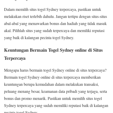
Dalam memilih situs togel Sydney terpercaya, pastikan untuk
melakukan riset terlebih dahulu. Jangan tertipu dengan situs-situs
abal-abal yang menawarkan bonus dan hadiah yang tidak masuk
akal. Pilihlah situs yang sudah terpercaya dan memiliki reputasi
yang baik di kalangan pecinta togel Sydney.
Keuntungan Bermain Togel Sydney online di Situs
Terpercaya
Mengapa harus bermain togel Sydney online di situs terpercaya?
Bermain togel Sydney online di situs terpercaya memberikan
keuntungan berupa kemudahan dalam melakukan transaksi,
peluang menang besar, keamanan data pribadi yang terjaga, serta
bonus dan promo menarik. Pastikan untuk memilih situs togel
Sydney terpercaya yang sudah memiliki reputasi baik di kalangan
pecinta togel Sydney.