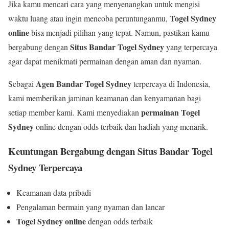
Jika kamu mencari cara yang menyenangkan untuk mengisi
Togel Sydney
waktu luang atau ingin mencoba peruntunganmu,
online
bisa menjadi pilihan yang tepat. Namun, pastikan kamu
Situs Bandar Togel Sydney
bergabung dengan
yang terpercaya
agar dapat menikmati permainan dengan aman dan nyaman.
Agen Bandar Togel Sydney
Sebagai
terpercaya di Indonesia,
kami memberikan jaminan keamanan dan kenyamanan bagi
permainan Togel
setiap member kami. Kami menyediakan
Sydney
online dengan odds terbaik dan hadiah yang menarik.
Keuntungan Bergabung dengan Situs Bandar Togel
Sydney Terpercaya
Keamanan data pribadi
Pengalaman bermain yang nyaman dan lancar
Togel Sydney online
dengan odds terbaik