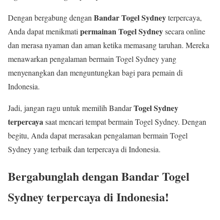
Bandar Togel Sydney
Dengan bergabung dengan
terpercaya,
permainan Togel Sydney
Anda dapat menikmati
secara online
dan merasa nyaman dan aman ketika memasang taruhan. Mereka
menawarkan pengalaman bermain Togel Sydney yang
menyenangkan dan menguntungkan bagi para pemain di
Indonesia.
Togel Sydney
Jadi, jangan ragu untuk memilih Bandar
terpercaya
saat mencari tempat bermain Togel Sydney. Dengan
begitu, Anda dapat merasakan pengalaman bermain Togel
Sydney yang terbaik dan terpercaya di Indonesia.
Bergabunglah dengan Bandar Togel
Sydney terpercaya di Indonesia!