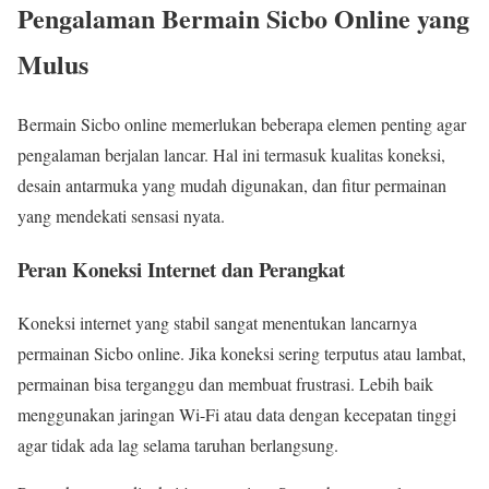
Pengalaman Bermain Sicbo Online yang
Mulus
Bermain Sicbo online memerlukan beberapa elemen penting agar
pengalaman berjalan lancar. Hal ini termasuk kualitas koneksi,
desain antarmuka yang mudah digunakan, dan fitur permainan
yang mendekati sensasi nyata.
Peran Koneksi Internet dan Perangkat
Koneksi internet yang stabil sangat menentukan lancarnya
permainan Sicbo online. Jika koneksi sering terputus atau lambat,
permainan bisa terganggu dan membuat frustrasi. Lebih baik
menggunakan jaringan Wi-Fi atau data dengan kecepatan tinggi
agar tidak ada lag selama taruhan berlangsung.