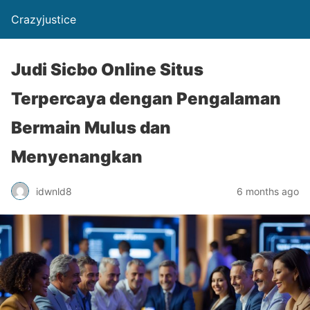
Crazyjustice
Judi Sicbo Online Situs
Terpercaya dengan Pengalaman
Bermain Mulus dan
Menyenangkan
idwnld8
6 months ago