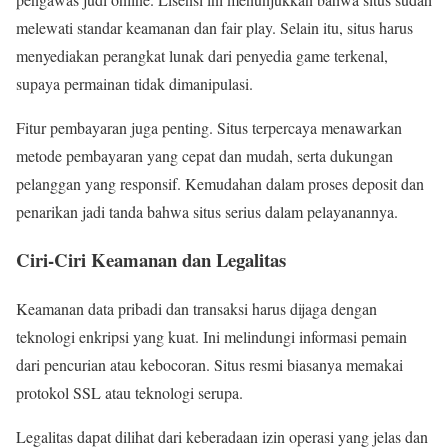
melewati standar keamanan dan fair play. Selain itu, situs harus
menyediakan perangkat lunak dari penyedia game terkenal,
supaya permainan tidak dimanipulasi.
Fitur pembayaran juga penting. Situs terpercaya menawarkan
metode pembayaran yang cepat dan mudah, serta dukungan
pelanggan yang responsif. Kemudahan dalam proses deposit dan
penarikan jadi tanda bahwa situs serius dalam pelayanannya.
Ciri-Ciri Keamanan dan Legalitas
Keamanan data pribadi dan transaksi harus dijaga dengan
teknologi enkripsi yang kuat. Ini melindungi informasi pemain
dari pencurian atau kebocoran. Situs resmi biasanya memakai
protokol SSL atau teknologi serupa.
Legalitas dapat dilihat dari keberadaan izin operasi yang jelas dan