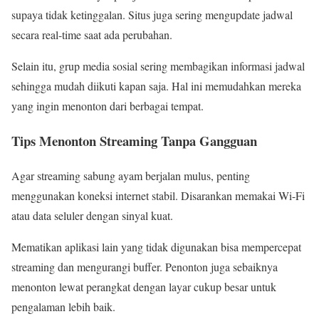
supaya tidak ketinggalan. Situs juga sering mengupdate jadwal
secara real-time saat ada perubahan.
Selain itu, grup media sosial sering membagikan informasi jadwal
sehingga mudah diikuti kapan saja. Hal ini memudahkan mereka
yang ingin menonton dari berbagai tempat.
Tips Menonton Streaming Tanpa Gangguan
Agar streaming sabung ayam berjalan mulus, penting
menggunakan koneksi internet stabil. Disarankan memakai Wi-Fi
atau data seluler dengan sinyal kuat.
Mematikan aplikasi lain yang tidak digunakan bisa mempercepat
streaming dan mengurangi buffer. Penonton juga sebaiknya
menonton lewat perangkat dengan layar cukup besar untuk
pengalaman lebih baik.