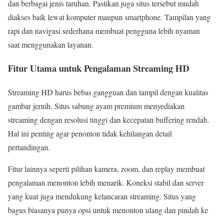
dan berbagai jenis taruhan. Pastikan juga situs tersebut mudah
diakses baik lewat komputer maupun smartphone. Tampilan yang
rapi dan navigasi sederhana membuat pengguna lebih nyaman
saat menggunakan layanan.
Fitur Utama untuk Pengalaman Streaming HD
Streaming HD harus bebas gangguan dan tampil dengan kualitas
gambar jernih. Situs sabung ayam premium menyediakan
streaming dengan resolusi tinggi dan kecepatan buffering rendah.
Hal ini penting agar penonton tidak kehilangan detail
pertandingan.
Fitur lainnya seperti pilihan kamera, zoom, dan replay membuat
pengalaman menonton lebih menarik. Koneksi stabil dan server
yang kuat juga mendukung kelancaran streaming. Situs yang
bagus biasanya punya opsi untuk menonton ulang dan pindah ke