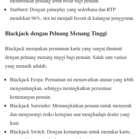
memberikan peluang lebih besar bagi pemain.
Starburst: Dengan gameplay yang sederhana dan RTP
mendekati 96%, slot ini menjadi favorit di kalangan penggemar.
Blackjack dengan Peluang Menang Tinggi
Blackjack merupakan permainan kartu yang sangat diminati
dengan peluang menang tinggi bagi pemain. Salah satu variasi
yang menarik adalah:
Blackjack Eropa: Permainan ini menawarkan aturan yang lebih
menguntungkan, sehingga meningkatkan persentase
kemenangan pemain.
Blackjack Surrender: Memungkinkan pemain untuk menyerah
dan mengurangi risiko kerugian saat menghadapi dealer yang
kuat.
Blackjack Switch: Dengan kemampuan untuk menukar kartu,