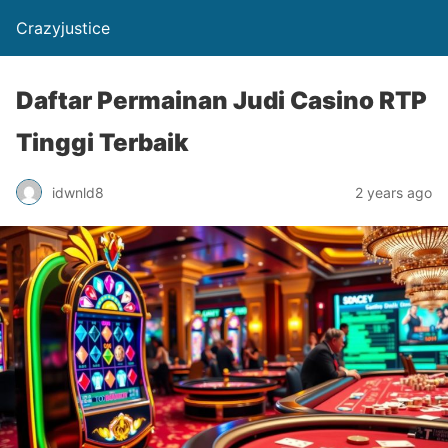
Crazyjustice
Daftar Permainan Judi Casino RTP
Tinggi Terbaik
idwnld8
2 years ago