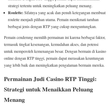
strategi tertentu untuk meningkatkan peluang menang.
Roulette:
Sifatnya yang acak dan penuh ketegangan membuat
roulette menjadi pilihan utama. Pemain menikmati taruhan
berbagai jenis dengan RTP yang cukup menguntungkan.
Pemain cenderung memilih permainan ini karena berbagai faktor,
termasuk tingkat kesenangan, kemudahan akses, dan potensi
untuk memperoleh kemenangan besar. Dengan bermain di kasino
online dengan RTP tinggi, pemain dapat merasakan keuntungan
yang lebih baik dan meningkatkan pengalaman bermain mereka.
Permainan Judi Casino RTP Tinggi:
Strategi untuk Menaikkan Peluang
Menang