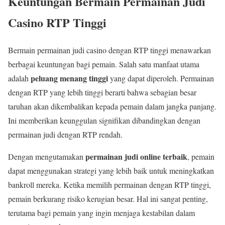
Keuntungan Bermain Permainan Judi
Casino RTP Tinggi
Bermain permainan judi casino dengan RTP tinggi menawarkan
berbagai keuntungan bagi pemain. Salah satu manfaat utama
peluang menang tinggi
adalah
yang dapat diperoleh. Permainan
dengan RTP yang lebih tinggi berarti bahwa sebagian besar
taruhan akan dikembalikan kepada pemain dalam jangka panjang.
Ini memberikan keunggulan signifikan dibandingkan dengan
permainan judi dengan RTP rendah.
permainan judi online terbaik
Dengan mengutamakan
, pemain
dapat menggunakan strategi yang lebih baik untuk meningkatkan
bankroll mereka. Ketika memilih permainan dengan RTP tinggi,
pemain berkurang risiko kerugian besar. Hal ini sangat penting,
terutama bagi pemain yang ingin menjaga kestabilan dalam