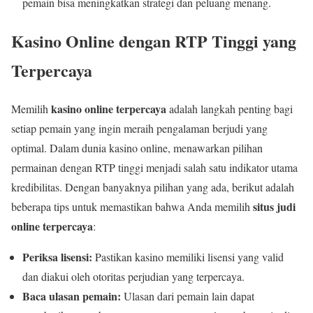
pemain bisa meningkatkan strategi dan peluang menang.
Kasino Online dengan RTP Tinggi yang
Terpercaya
kasino online terpercaya
Memilih
adalah langkah penting bagi
setiap pemain yang ingin meraih pengalaman berjudi yang
optimal. Dalam dunia kasino online, menawarkan pilihan
permainan dengan RTP tinggi menjadi salah satu indikator utama
kredibilitas. Dengan banyaknya pilihan yang ada, berikut adalah
situs judi
beberapa tips untuk memastikan bahwa Anda memilih
online terpercaya
:
Periksa lisensi:
Pastikan kasino memiliki lisensi yang valid
dan diakui oleh otoritas perjudian yang terpercaya.
Baca ulasan pemain:
Ulasan dari pemain lain dapat