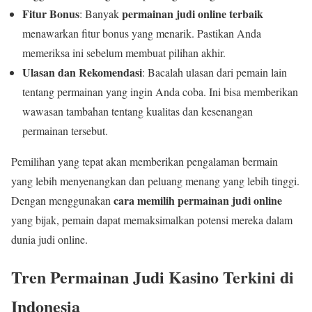
Fitur Bonus
permainan judi online terbaik
: Banyak
menawarkan fitur bonus yang menarik. Pastikan Anda
memeriksa ini sebelum membuat pilihan akhir.
Ulasan dan Rekomendasi
: Bacalah ulasan dari pemain lain
tentang permainan yang ingin Anda coba. Ini bisa memberikan
wawasan tambahan tentang kualitas dan kesenangan
permainan tersebut.
Pemilihan yang tepat akan memberikan pengalaman bermain
yang lebih menyenangkan dan peluang menang yang lebih tinggi.
cara memilih permainan judi online
Dengan menggunakan
yang bijak, pemain dapat memaksimalkan potensi mereka dalam
dunia judi online.
Tren Permainan Judi Kasino Terkini di
Indonesia