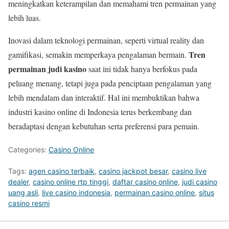
meningkatkan keterampilan dan memahami tren permainan yang
lebih luas.
Inovasi dalam teknologi permainan, seperti virtual reality dan
Tren
gamifikasi, semakin memperkaya pengalaman bermain.
permainan judi kasino
saat ini tidak hanya berfokus pada
peluang menang, tetapi juga pada penciptaan pengalaman yang
lebih mendalam dan interaktif. Hal ini membuktikan bahwa
industri kasino online di Indonesia terus berkembang dan
beradaptasi dengan kebutuhan serta preferensi para pemain.
Categories:
Casino Online
Tags:
agen casino terbaik
,
casino jackpot besar
,
casino live
dealer
,
casino online rtp tinggi
,
daftar casino online
,
judi casino
uang asli
,
live casino indonesia
,
permainan casino online
,
situs
casino resmi