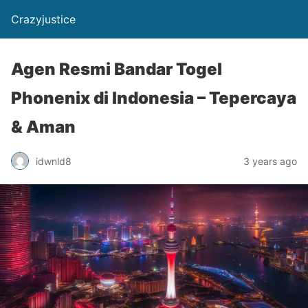
Crazyjustice
Agen Resmi Bandar Togel
Phonenix di Indonesia – Tepercaya
& Aman
idwnld8
3 years ago