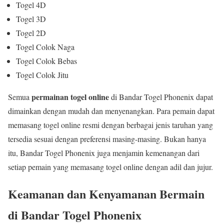
Togel 4D
Togel 3D
Togel 2D
Togel Colok Naga
Togel Colok Bebas
Togel Colok Jitu
permainan togel online
Semua
di Bandar Togel Phonenix dapat
dimainkan dengan mudah dan menyenangkan. Para pemain dapat
memasang togel online resmi dengan berbagai jenis taruhan yang
tersedia sesuai dengan preferensi masing-masing. Bukan hanya
itu, Bandar Togel Phonenix juga menjamin kemenangan dari
setiap pemain yang memasang togel online dengan adil dan jujur.
Keamanan dan Kenyamanan Bermain
di Bandar Togel Phonenix