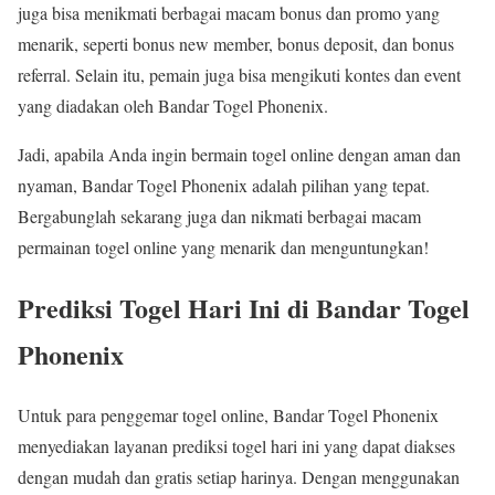
juga bisa menikmati berbagai macam bonus dan promo yang
menarik, seperti bonus new member, bonus deposit, dan bonus
referral. Selain itu, pemain juga bisa mengikuti kontes dan event
yang diadakan oleh Bandar Togel Phonenix.
Jadi, apabila Anda ingin bermain togel online dengan aman dan
nyaman, Bandar Togel Phonenix adalah pilihan yang tepat.
Bergabunglah sekarang juga dan nikmati berbagai macam
permainan togel online yang menarik dan menguntungkan!
Prediksi Togel Hari Ini di Bandar Togel
Phonenix
Untuk para penggemar togel online, Bandar Togel Phonenix
menyediakan layanan prediksi togel hari ini yang dapat diakses
dengan mudah dan gratis setiap harinya. Dengan menggunakan