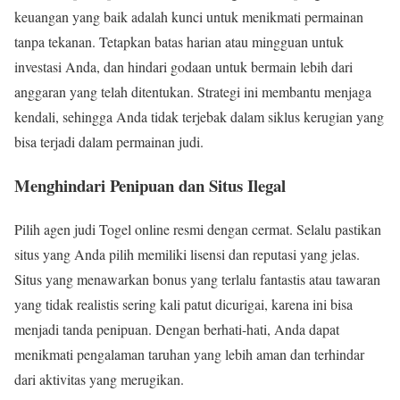
keuangan yang baik adalah kunci untuk menikmati permainan
tanpa tekanan. Tetapkan batas harian atau mingguan untuk
investasi Anda, dan hindari godaan untuk bermain lebih dari
anggaran yang telah ditentukan. Strategi ini membantu menjaga
kendali, sehingga Anda tidak terjebak dalam siklus kerugian yang
bisa terjadi dalam permainan judi.
Menghindari Penipuan dan Situs Ilegal
Pilih agen judi Togel online resmi dengan cermat. Selalu pastikan
situs yang Anda pilih memiliki lisensi dan reputasi yang jelas.
Situs yang menawarkan bonus yang terlalu fantastis atau tawaran
yang tidak realistis sering kali patut dicurigai, karena ini bisa
menjadi tanda penipuan. Dengan berhati-hati, Anda dapat
menikmati pengalaman taruhan yang lebih aman dan terhindar
dari aktivitas yang merugikan.