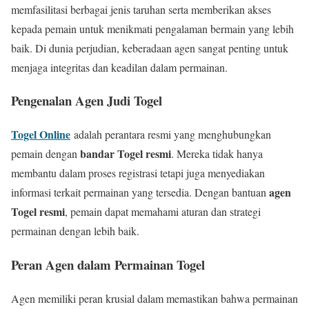
memfasilitasi berbagai jenis taruhan serta memberikan akses
kepada pemain untuk menikmati pengalaman bermain yang lebih
baik. Di dunia perjudian, keberadaan agen sangat penting untuk
menjaga integritas dan keadilan dalam permainan.
Pengenalan Agen Judi Togel
Togel Online
adalah perantara resmi yang menghubungkan
bandar Togel resmi
pemain dengan
. Mereka tidak hanya
membantu dalam proses registrasi tetapi juga menyediakan
agen
informasi terkait permainan yang tersedia. Dengan bantuan
Togel resmi
, pemain dapat memahami aturan dan strategi
permainan dengan lebih baik.
Peran Agen dalam Permainan Togel
Agen memiliki peran krusial dalam memastikan bahwa permainan