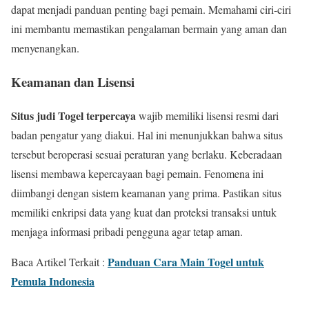
dapat menjadi panduan penting bagi pemain. Memahami ciri-ciri
ini membantu memastikan pengalaman bermain yang aman dan
menyenangkan.
Keamanan dan Lisensi
Situs judi Togel terpercaya
wajib memiliki lisensi resmi dari
badan pengatur yang diakui. Hal ini menunjukkan bahwa situs
tersebut beroperasi sesuai peraturan yang berlaku. Keberadaan
lisensi membawa kepercayaan bagi pemain. Fenomena ini
diimbangi dengan sistem keamanan yang prima. Pastikan situs
memiliki enkripsi data yang kuat dan proteksi transaksi untuk
menjaga informasi pribadi pengguna agar tetap aman.
Panduan Cara Main Togel untuk
Baca Artikel Terkait :
Pemula Indonesia