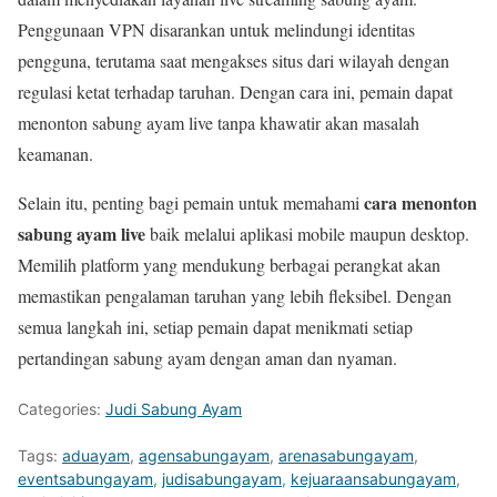
Penggunaan VPN disarankan untuk melindungi identitas
pengguna, terutama saat mengakses situs dari wilayah dengan
regulasi ketat terhadap taruhan. Dengan cara ini, pemain dapat
menonton sabung ayam live tanpa khawatir akan masalah
keamanan.
cara menonton
Selain itu, penting bagi pemain untuk memahami
sabung ayam live
baik melalui aplikasi mobile maupun desktop.
Memilih platform yang mendukung berbagai perangkat akan
memastikan pengalaman taruhan yang lebih fleksibel. Dengan
semua langkah ini, setiap pemain dapat menikmati setiap
pertandingan sabung ayam dengan aman dan nyaman.
Categories:
Judi Sabung Ayam
Tags:
aduayam
,
agensabungayam
,
arenasabungayam
,
eventsabungayam
,
judisabungayam
,
kejuaraansabungayam
,