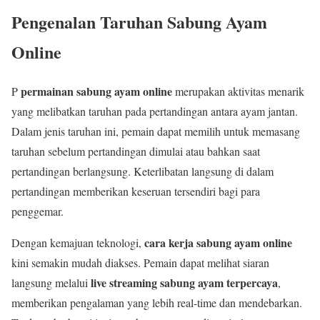
Pengenalan Taruhan Sabung Ayam
Online
permainan sabung ayam online
P
merupakan aktivitas menarik
yang melibatkan taruhan pada pertandingan antara ayam jantan.
Dalam jenis taruhan ini, pemain dapat memilih untuk memasang
taruhan sebelum pertandingan dimulai atau bahkan saat
pertandingan berlangsung. Keterlibatan langsung di dalam
pertandingan memberikan keseruan tersendiri bagi para
penggemar.
cara kerja sabung ayam online
Dengan kemajuan teknologi,
kini semakin mudah diakses. Pemain dapat melihat siaran
live streaming sabung ayam terpercaya
langsung melalui
,
memberikan pengalaman yang lebih real-time dan mendebarkan.