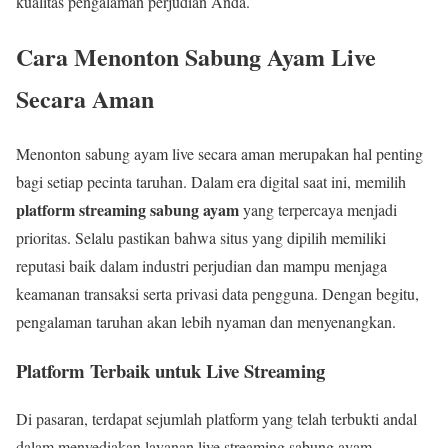
kualitas pengalaman perjudian Anda.
Cara Menonton Sabung Ayam Live
Secara Aman
Menonton sabung ayam live secara aman merupakan hal penting
bagi setiap pecinta taruhan. Dalam era digital saat ini, memilih
platform streaming sabung ayam
yang terpercaya menjadi
prioritas. Selalu pastikan bahwa situs yang dipilih memiliki
reputasi baik dalam industri perjudian dan mampu menjaga
keamanan transaksi serta privasi data pengguna. Dengan begitu,
pengalaman taruhan akan lebih nyaman dan menyenangkan.
Platform Terbaik untuk Live Streaming
Di pasaran, terdapat sejumlah platform yang telah terbukti andal
dalam menyediakan layanan live streaming sabung ayam.