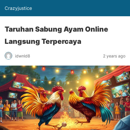
Crazyjustice
Taruhan Sabung Ayam Online
Langsung Terpercaya
idwnld8
2 years ago