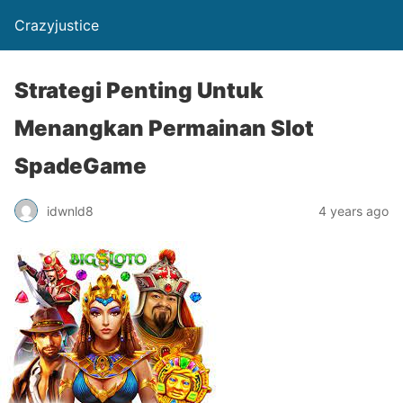
Crazyjustice
Strategi Penting Untuk
Menangkan Permainan Slot
SpadeGame
idwnld8
4 years ago