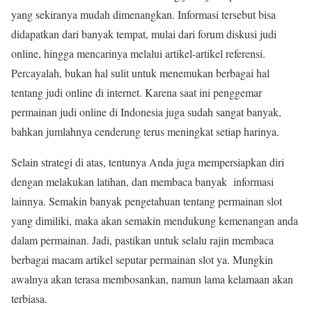
yang sekiranya mudah dimenangkan. Informasi tersebut bisa
didapatkan dari banyak tempat, mulai dari forum diskusi judi
online, hingga mencarinya melalui artikel-artikel referensi.
Percayalah, bukan hal sulit untuk menemukan berbagai hal
tentang judi online di internet. Karena saat ini penggemar
permainan judi online di Indonesia juga sudah sangat banyak,
bahkan jumlahnya cenderung terus meningkat setiap harinya.
Selain strategi di atas, tentunya Anda juga mempersiapkan diri
dengan melakukan latihan, dan membaca banyak informasi
lainnya. Semakin banyak pengetahuan tentang permainan slot
yang dimiliki, maka akan semakin mendukung kemenangan anda
dalam permainan. Jadi, pastikan untuk selalu rajin membaca
berbagai macam artikel seputar permainan slot ya. Mungkin
awalnya akan terasa membosankan, namun lama kelamaan akan
terbiasa.