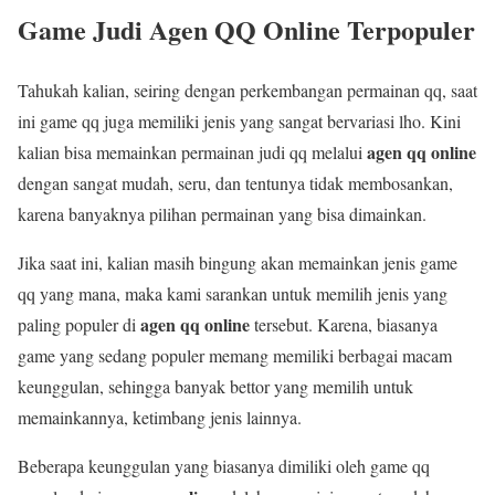
Game Judi Agen QQ Online Terpopuler
Tahukah kalian, seiring dengan perkembangan permainan qq, saat
ini game qq juga memiliki jenis yang sangat bervariasi lho. Kini
agen qq online
kalian bisa memainkan permainan judi qq melalui
dengan sangat mudah, seru, dan tentunya tidak membosankan,
karena banyaknya pilihan permainan yang bisa dimainkan.
Jika saat ini, kalian masih bingung akan memainkan jenis game
qq yang mana, maka kami sarankan untuk memilih jenis yang
agen qq online
paling populer di
tersebut. Karena, biasanya
game yang sedang populer memang memiliki berbagai macam
keunggulan, sehingga banyak bettor yang memilih untuk
memainkannya, ketimbang jenis lainnya.
Beberapa keunggulan yang biasanya dimiliki oleh game qq