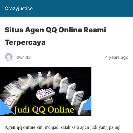
Crazyjustice
Situs Agen QQ Online Resmi
Terpercaya
idwnld8
4 years ago
Agen qq online
kini menjadi salah satu agen judi yang paling