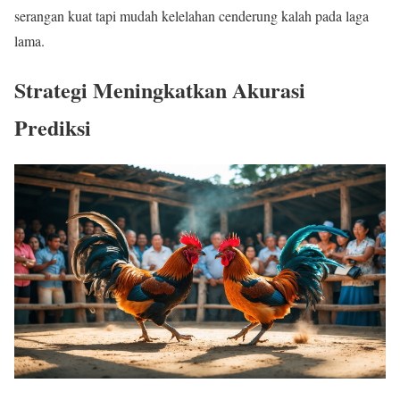
serangan kuat tapi mudah kelelahan cenderung kalah pada laga
lama.
Strategi Meningkatkan Akurasi
Prediksi