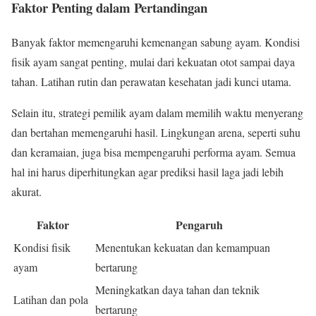
Faktor Penting dalam Pertandingan
Banyak faktor memengaruhi kemenangan sabung ayam. Kondisi
fisik ayam sangat penting, mulai dari kekuatan otot sampai daya
tahan. Latihan rutin dan perawatan kesehatan jadi kunci utama.
Selain itu, strategi pemilik ayam dalam memilih waktu menyerang
dan bertahan memengaruhi hasil. Lingkungan arena, seperti suhu
dan keramaian, juga bisa mempengaruhi performa ayam. Semua
hal ini harus diperhitungkan agar prediksi hasil laga jadi lebih
akurat.
Faktor
Pengaruh
Kondisi fisik
Menentukan kekuatan dan kemampuan
ayam
bertarung
Meningkatkan daya tahan dan teknik
Latihan dan pola
bertarung