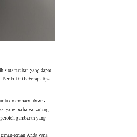
h situs taruhan yang dapat
Berikut ini beberapa tips
g untuk membaca ulasan-
si yang berharga tentang
emperoleh gambaran yang
u teman-teman Anda yang