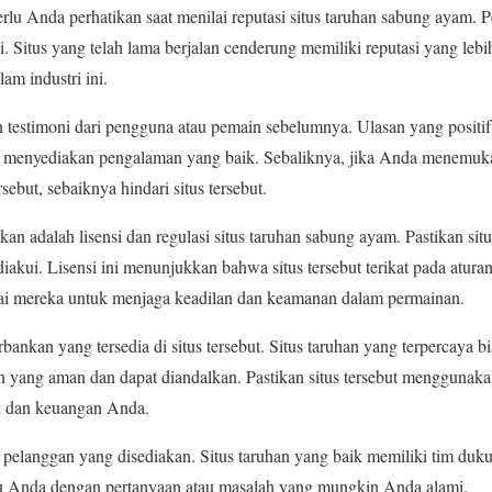
rlu Anda perhatikan saat menilai reputasi situs taruhan sabung ayam. P
si. Situs yang telah lama berjalan cenderung memiliki reputasi yang lebi
m industri ini.
dan testimoni dari pengguna atau pemain sebelumnya. Ulasan yang posit
an menyediakan pengalaman yang baik. Sebaliknya, jika Anda menemuka
rsebut, sebaiknya hindari situs tersebut.
kan adalah lisensi dan regulasi situs taruhan sabung ayam. Pastikan situ
diakui. Lisensi ini menunjukkan bahwa situs tersebut terikat pada aturan
i mereka untuk menjaga keadilan dan keamanan dalam permainan.
perbankan yang tersedia di situs tersebut. Situs taruhan yang terpercay
yang aman dan dapat diandalkan. Pastikan situs tersebut menggunakan
di dan keuangan Anda.
n pelanggan yang disediakan. Situs taruhan yang baik memiliki tim du
u Anda dengan pertanyaan atau masalah yang mungkin Anda alami.