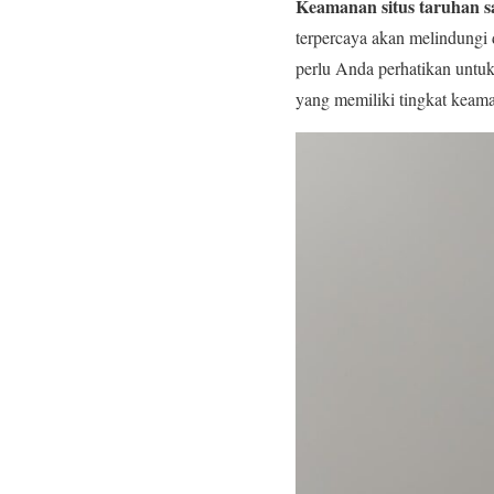
Keamanan situs taruhan 
terpercaya akan melindungi
perlu Anda perhatikan untu
yang memiliki tingkat keam