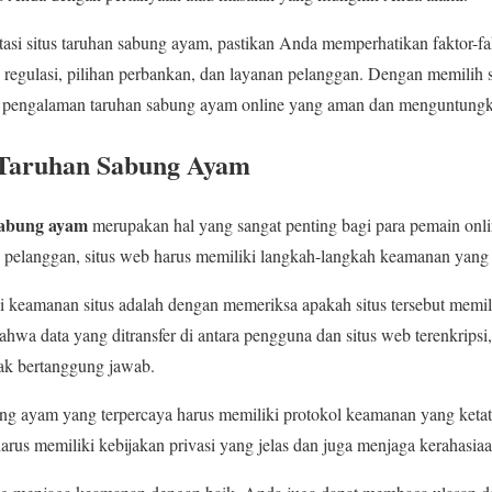
tasi situs taruhan sabung ayam, pastikan Anda memperhatikan faktor-fak
n regulasi, pilihan perbankan, dan layanan pelanggan. Dengan memilih s
i pengalaman taruhan sabung ayam online yang aman dan menguntung
Taruhan Sabung Ayam
sabung ayam
merupakan hal yang sangat penting bagi para pemain onl
i pelanggan, situs web harus memiliki langkah-langkah keamanan yang 
ai keamanan situs adalah dengan memeriksa apakah situs tersebut memil
ahwa data yang ditransfer di antara pengguna dan situs web terenkrips
dak bertanggung jawab.
abung ayam yang terpercaya harus memiliki protokol keamanan yang keta
arus memiliki kebijakan privasi yang jelas dan juga menjaga kerahasia