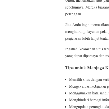
Untuk menemukan situs yan
sebelumnya. Mereka biasany
pelanggan.
Jika Anda ingin memastikan
menghubungi layanan pelang
penjelasan lebih lanjut ten
Ingatlah, keamanan situs ta
yang dapat dipercaya dan m
Tips untuk Menjaga K
Memilih situs dengan ser
Mengevaluasi kebijakan p
Menggunakan kata sandi 
Menghindari berbagi info
Mengupdate perangkat dan