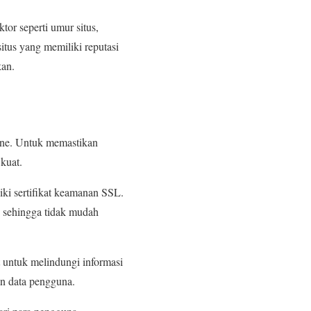
tor seperti umur situs,
itus yang memiliki reputasi
kan.
ine. Untuk memastikan
kuat.
iki sertifikat keamanan SSL.
i, sehingga tidak mudah
t untuk melindungi informasi
an data pengguna.