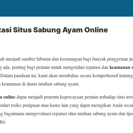
asi Situs Sabung Ayam Online
elah menjadi sumber hiburan dan kesenangan bagi banyak penggemar ju
keamanan s
g ada, penting bagi pemain untuk mengetahui reputasi dan
 Dalam panduan ini, kami akan membahas secara komprehensif tentan
 keamanan di dunia taruhan sabung ayam.
m online
dapat menjadi penentu kepercayaan pemain terhadap situs ter
ndari risiko penipuan atau kasus lain yang dapat merugikan Anda secar
ng bagaimana mengevaluasi reputasi situs taruhan sabung ayam dan tip
iri.