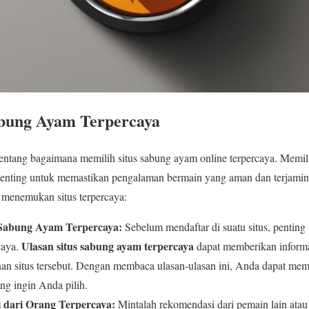
abung Ayam Terpercaya
ntang bagaimana memilih situs sabung ayam online terpercaya. Memili
enting untuk memastikan pengalaman bermain yang aman dan terjamin. 
menemukan situs terpercaya:
Sabung Ayam Terpercaya:
Sebelum mendaftar di suatu situs, pentin
Ulasan situs sabung ayam terpercaya
caya.
dapat memberikan informa
yanan situs tersebut. Dengan membaca ulasan-ulasan ini, Anda dapat m
ang ingin Anda pilih.
 dari Orang Terpercaya:
Mintalah rekomendasi dari pemain lain ata