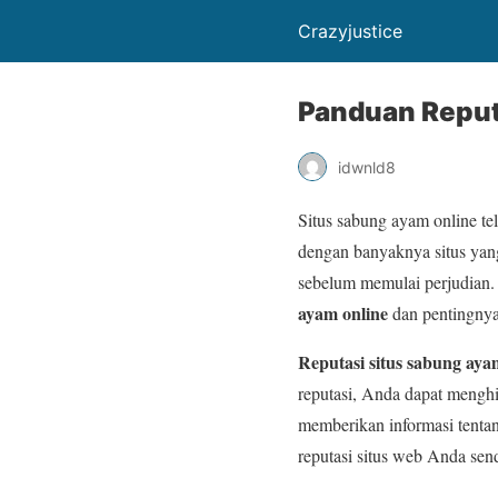
Crazyjustice
Panduan Reput
idwnld8
Situs sabung ayam online t
dengan banyaknya situs yan
sebelum memulai perjudian.
ayam online
dan pentingnya
Reputasi situs sabung aya
reputasi, Anda dapat menghi
memberikan informasi tenta
reputasi situs web Anda send