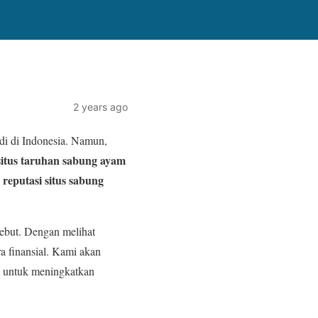
2 years ago
di di Indonesia. Namun,
itus taruhan sabung ayam
reputasi situs sabung
g
sebut. Dengan melihat
a finansial. Kami akan
s untuk meningkatkan