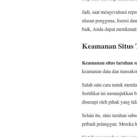
Jadi, saat mengevaluasi repu
ulasan pengguna, lisensi da
baik, Anda dapat menikmat
Keamanan Situs 
Keamanan situs taruhan 
keamanan data dan transaks
Salah satu cara untuk menil
Sertifikat ini menunjukkan b
disusupi oleh pihak yang ti
Selain itu, situs taruhan s
pribadi pelanggan. Mereka h