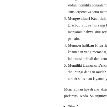
sudah memiliki pengalama
situs terpercaya serta me
Mengevaluasi Keandalan
tersebut. Situs-situs yang
menjamin bahwa situs ter
pemain.
Memperhatikan Fitur 
keamanan yang memadai, se
informasi pribadi dan keu
Memiliki Layanan Pelan
dihubungi dengan mudah. 
terkait situs atau layanan
Menerapkan tips di atas ak
preferensi Anda. Selanjutn
Situs A