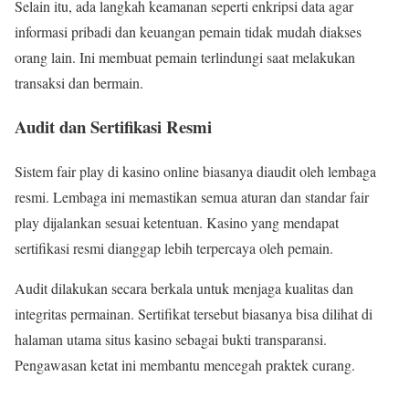
Selain itu, ada langkah keamanan seperti enkripsi data agar
informasi pribadi dan keuangan pemain tidak mudah diakses
orang lain. Ini membuat pemain terlindungi saat melakukan
transaksi dan bermain.
Audit dan Sertifikasi Resmi
Sistem fair play di kasino online biasanya diaudit oleh lembaga
resmi. Lembaga ini memastikan semua aturan dan standar fair
play dijalankan sesuai ketentuan. Kasino yang mendapat
sertifikasi resmi dianggap lebih terpercaya oleh pemain.
Audit dilakukan secara berkala untuk menjaga kualitas dan
integritas permainan. Sertifikat tersebut biasanya bisa dilihat di
halaman utama situs kasino sebagai bukti transparansi.
Pengawasan ketat ini membantu mencegah praktek curang.