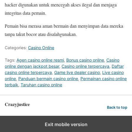
hacker digunakan untuk mencegah akses ilegal dan menjaga
integritas data pemain.
Pemain bisa merasa aman bermain dan menyimpan data mereka
tanpa takut bocor atau disalahgunakan.
Categories:
Casino Online
Tags:
Agen casino online resmi
,
Bonus casino online
,
Casino
online dengan jackpot besar
,
Casino online terpercaya
,
Daftar
casino online terpercaya
,
Game live dealer casino
,
Live casino
online
,
Panduan bermain casino online
,
Permainan casino online
terbaik
,
Taruhan casino online
Crazyjustice
Back to top
Exit mobile version